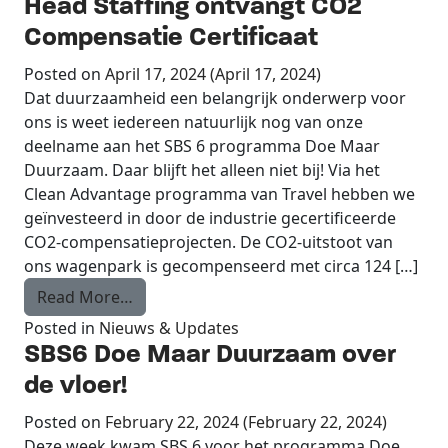
Head Staffing ontvangt CO2
Compensatie Certificaat
Posted on
April 17, 2024
(April 17, 2024)
Dat duurzaamheid een belangrijk onderwerp voor
ons is weet iedereen natuurlijk nog van onze
deelname aan het SBS 6 programma Doe Maar
Duurzaam. Daar blijft het alleen niet bij! Via het
Clean Advantage programma van Travel hebben we
geïnvesteerd in door de industrie gecertificeerde
CO2-compensatieprojecten. De CO2-uitstoot van
ons wagenpark is gecompenseerd met circa 124 […]
from Head Staffing ontvangt CO2 Compens
Read More…
Posted in
Nieuws & Updates
SBS6 Doe Maar Duurzaam over
de vloer!
Posted on
February 22, 2024
(February 22, 2024)
Deze week kwam SBS 6 voor het programma Doe