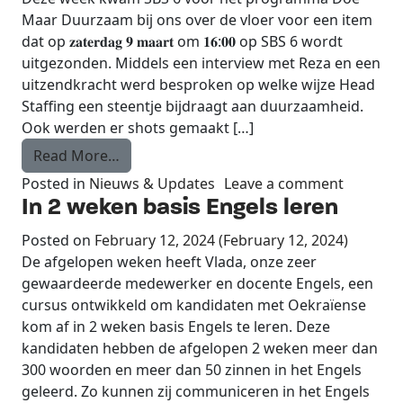
Maar Duurzaam bij ons over de vloer voor een item
dat op 𝐳𝐚𝐭𝐞𝐫𝐝𝐚𝐠 𝟗 𝐦𝐚𝐚𝐫𝐭 om 𝟏𝟔:𝟎𝟎 op SBS 6 wordt
uitgezonden. Middels een interview met Reza en een
uitzendkracht werd besproken op welke wijze Head
Staffing een steentje bijdraagt aan duurzaamheid.
Ook werden er shots gemaakt […]
from SBS6 Doe Maar Duurzaam over de vl
Read More…
on SBS6 
Posted in
Nieuws & Updates
Leave a comment
In 2 weken basis Engels leren
Posted on
February 12, 2024
(February 12, 2024)
De afgelopen weken heeft Vlada, onze zeer
gewaardeerde medewerker en docente Engels, een
cursus ontwikkeld om kandidaten met Oekraïense
kom af in 2 weken basis Engels te leren. Deze
kandidaten hebben de afgelopen 2 weken meer dan
300 woorden en meer dan 50 zinnen in het Engels
geleerd. Zo kunnen zij communiceren in het Engels