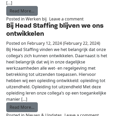
[…]
from In 2 weken basis Engels leren
Read More…
on In 2 weken ba
Posted in
Werken bij
Leave a comment
Bij Head Staffing blijven we ons
ontwikkelen
Posted on
February 12, 2024
(February 22, 2024)
Bij Head Staffing vinden we het belangrijk dat onze
collega’s zich kunnen ontwikkelen. Daarnaast is het
heel belangrijk dat wij in onze dagelijkse
werkzaamheden alle wet- en regelgeving met
betrekking tot uitzenden toepassen. Hiervoor
hebben wij een opleiding ontwikkeld: opleiding tot
uitzendheld. Opleiding tot uitzendheld Met deze
opleiding leren onze collega’s op een toegankelijke
manier […]
from Bij Head Staffing blijven we ons ont
Read More…
on Bij H
Posted in
Nieuws & Updates
Leave a comment