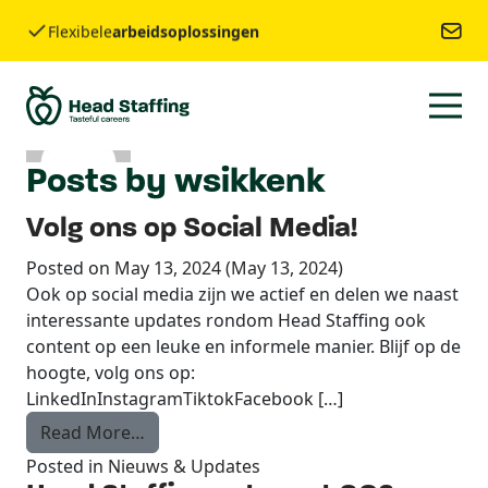
Author:
wsikkenk
Flexibele
arbeidsoplossingen
Training & ontwikkeling
Posts by wsikkenk
Volg ons op Social Media!
Posted on
May 13, 2024
(May 13, 2024)
Ook op social media zijn we actief en delen we naast
interessante updates rondom Head Staffing ook
content op een leuke en informele manier. Blijf op de
hoogte, volg ons op:
LinkedInInstagramTiktokFacebook […]
from Volg ons op Social Media!
Read More…
Posted in
Nieuws & Updates